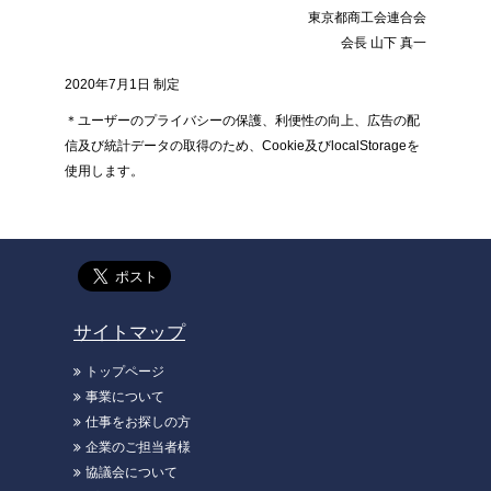
東京都商工会連合会
会長 山下 真一
2020年7月1日 制定
＊ユーザーのプライバシーの保護、利便性の向上、広告の配
信及び統計データの取得のため、Cookie及びlocalStorageを
使用します。
サイトマップ
トップページ
事業について
仕事をお探しの方
企業のご担当者様
協議会について