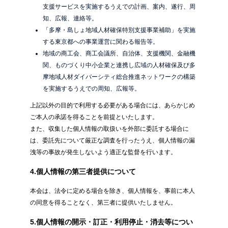
支援サービスを実施するうえでの計画、案内、遂行、周
知、広報、連絡等。
「多摩・島しょ地域人材確保特別支援事業補助」を実施
する東京都への事業運営に関わる報告等。
地域の商工会、商工会議所、自治体、支援機関、金融機
関、ものづくり中小企業と連携し広域の人材確保及び多
摩地域人材ダイバーシティ総合推進ネットワークの構築
を実施するうえでの周知、広報等。
上記以外の目的で利用する必要がある場合には、あらかじめ
ご本人の承諾を得ることを前提といたします。
また、収集した個人情報の取扱いを外部に委託する場合に
は、委託先について厳正な調査を行ったうえ、個人情報の漏
洩等の事故が発生しないよう適正な監督を行います。
4.個人情報の第三者提供について
本会は、法令に定める場合を除き、個人情報を、事前に本人
の同意を得ることなく、第三者に提供いたしません。
5.個人情報の開示・訂正・利用停止・消去等につい